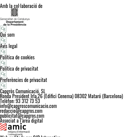
Amb la col·laboració de
Qui som
Avís legal
Política de cookies
Política de privacitat
Preferències de privacitat
Capgròs Comunicació, SL
Ronda President Irla,26 (Edifici Cenema) 08302 Mataró (Barcelona)
Telèfon: 93 312 73 53
info@capgroscomunicacio.com
redaccio@capgros.com
publicitat@capgros.com
Associat a l’àrea digital