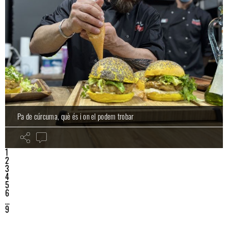
Pa de cúrcuma, què és i on el podem trobar
1
2
3
4
5
6
…
9