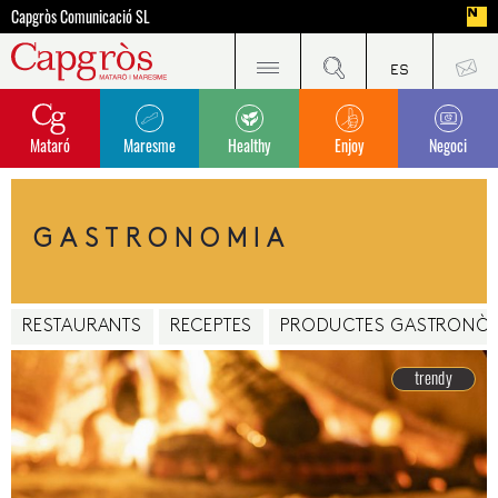
Capgròs Comunicació SL
Mataró
Maresme
Healthy
Enjoy
Negoci
GASTRONOMIA
RESTAURANTS
RECEPTES
PRODUCTES GASTRONÒ
trendy