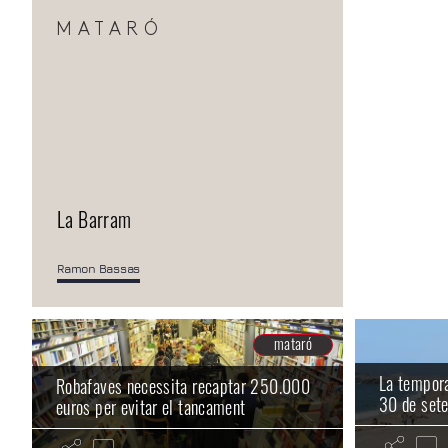
MATARÓ
La Barram
Ramon Bassas
mataró
La tempora
Robafaves necessita recaptar 250.000
30 de set
euros per evitar el tancament