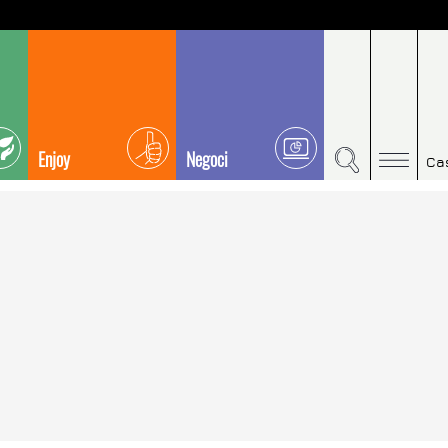
Enjoy
Negoci
Ca