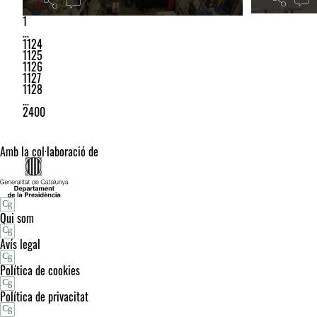
1
…
1124
1125
1126
1127
1128
…
2400
Amb la col·laboració de
Qui som
Avís legal
Política de cookies
Política de privacitat