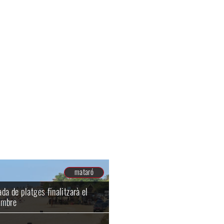
mataró
Rebaixen el projecte durbanit
lentorn de la nova biblioteca
mataró
da de platges finalitzarà el
embre