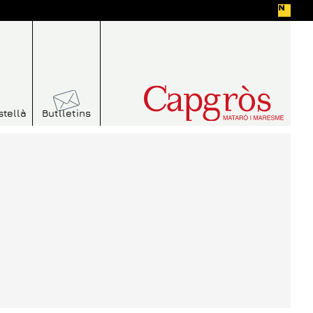
stellà
Butlletins