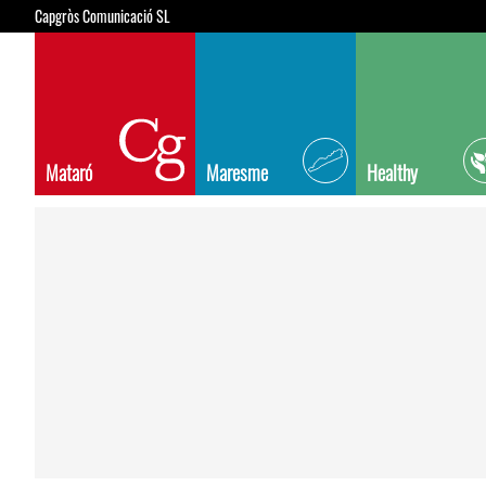
Capgròs Comunicació SL
Mataró
Maresme
Healthy