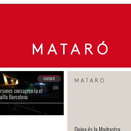
MATARÓ
mataró
MATARÓ
rsones consagren la el
ruïlla Barcelona
Quina és la Madrastra