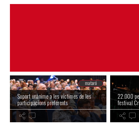
mataró
Suport unànime a les víctimes de les
22.000 pe
participacions preferents
festival C