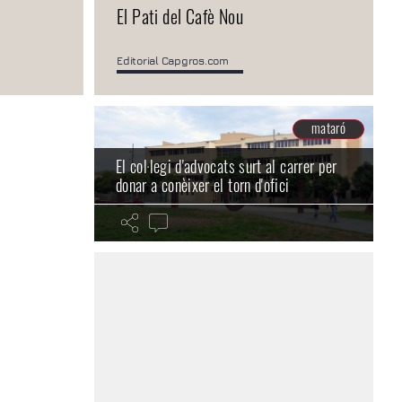
El Pati del Cafè Nou
programa
Editorial Capgros.com
mataró
mataró
El col·legi d'advocats surt al carrer per
 Bellugós
donar a conèixer el torn d'ofici
a
mataró
el 5 de 8