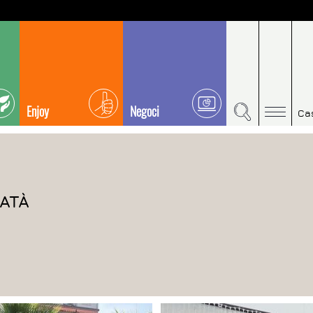
Enjoy
Negoci
Ca
ATÀ