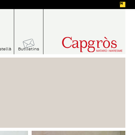
stellà
Butlletins