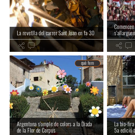
Comencen 
La revetlla del carrer Sant Joan en fa 30
s'allarguen
què fem
Argentona s'omple de colors a la Diada
La bio-fir
de la Flor de Corpus
5a edició 