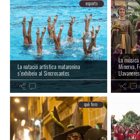
esports
La música 
La natació artística mataronina
Minerva, F
s’exhibeix al Sincrosantes
Llavaneres
què fem