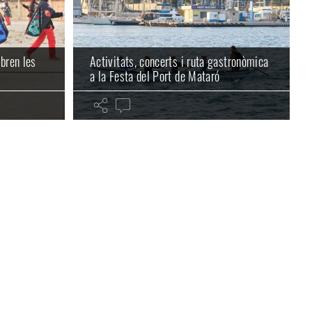
bren les
Activitats, concerts i ruta gastronòmica
a la Festa del Port de Mataró