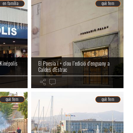
en família
què fem
 Kinépolis
El Poesia i + clou l’edició d’enguany a
Caldes d'Estrac
què fem
què fem