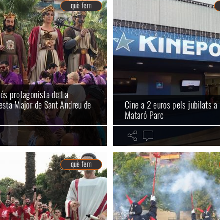
què fem
és protagonista de La
esta Major de Sant Andreu de
Cine a 2 euros pels jubilats a
Mataró Parc
què fem