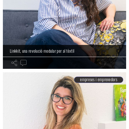
Linkkit, una revolució modular per al tèxtil
empreses i emprenedors