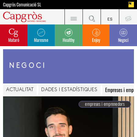
Capgròs Comunicació SL
Mataró
Maresme
Healthy
Enjoy
Negoci
NEGOCI
Empreses i empr
ACTUALITAT
DADES I ESTADÍSTIQUES
empreses i emprenedors