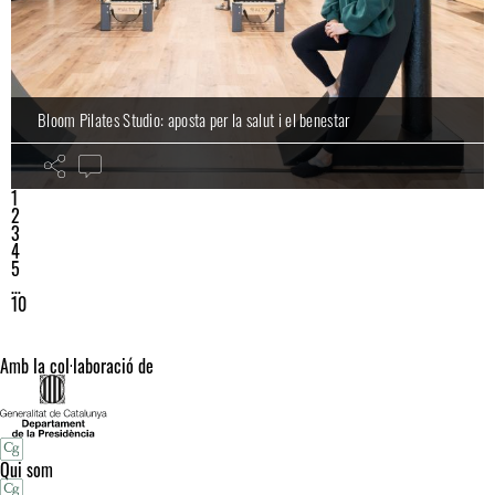
Bloom Pilates Studio: aposta per la salut i el benestar
1
2
3
4
5
…
10
Amb la col·laboració de
Qui som