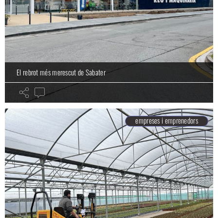
El rebrot més merescut de Sabater
empreses i emprenedors