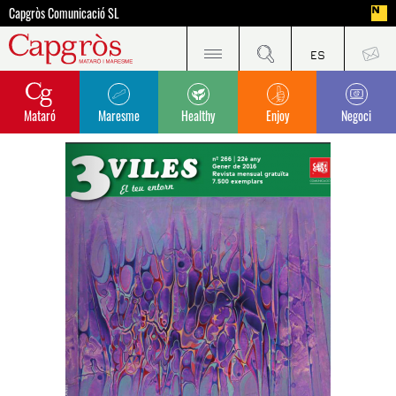
Capgròs Comunicació SL
Mataró
Maresme
Healthy
Enjoy
Negoci