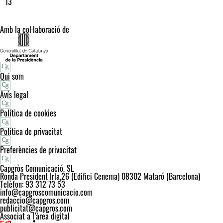
13
Amb la col·laboració de
Qui som
Avís legal
Política de cookies
Política de privacitat
Preferències de privacitat
Capgròs Comunicació, SL
Ronda President Irla,26 (Edifici Cenema) 08302 Mataró (Barcelona)
Telèfon: 93 312 73 53
info@capgroscomunicacio.com
redaccio@capgros.com
publicitat@capgros.com
Associat a l’àrea digital