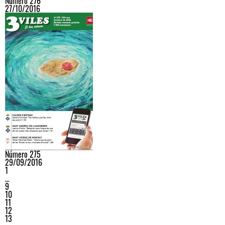
Número 276
27/10/2016
Número 275
29/09/2016
1
…
9
10
11
12
13