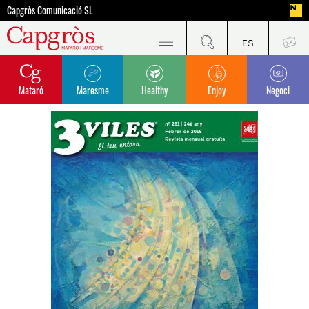
Capgròs Comunicació SL
Mataró
Maresme
Healthy
Enjoy
Negoci