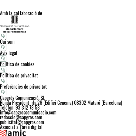
Amb la col·laboració de
Qui som
Avís legal
Política de cookies
Política de privacitat
Preferències de privacitat
Capgròs Comunicació, SL
Ronda President Irla,26 (Edifici Cenema) 08302 Mataró (Barcelona)
Telèfon: 93 312 73 53
info@capgroscomunicacio.com
redaccio@capgros.com
publicitat@capgros.com
Associat a l’àrea digital