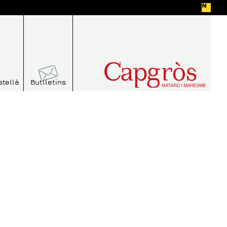
stellà
Butlletins