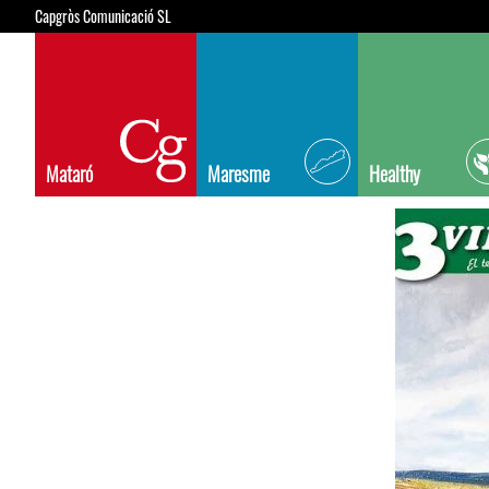
Capgròs Comunicació SL
Mataró
Maresme
Healthy