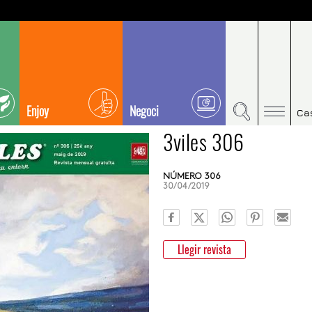
Enjoy
Negoci
Ca
3viles 306
NÚMERO 306
30/04/2019
Llegir revista