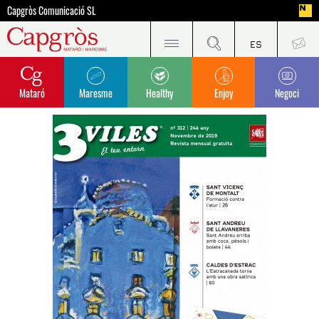
Capgròs Comunicació SL
Mataró
Maresme
Healthy
Enjoy
Negoci