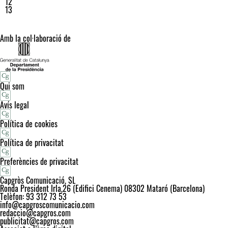
12
13
Amb la col·laboració de
Qui som
Avís legal
Política de cookies
Política de privacitat
Preferències de privacitat
Capgròs Comunicació, SL
Ronda President Irla,26 (Edifici Cenema) 08302 Mataró (Barcelona)
Telèfon: 93 312 73 53
info@capgroscomunicacio.com
redaccio@capgros.com
publicitat@capgros.com