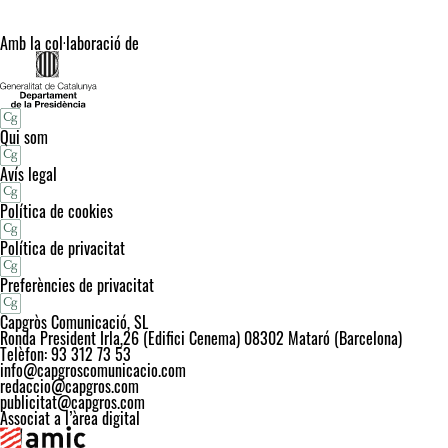
Amb la col·laboració de
Qui som
Avís legal
Política de cookies
Política de privacitat
Preferències de privacitat
Capgròs Comunicació, SL
Ronda President Irla,26 (Edifici Cenema) 08302 Mataró (Barcelona)
Telèfon: 93 312 73 53
info@capgroscomunicacio.com
redaccio@capgros.com
publicitat@capgros.com
Associat a l’àrea digital