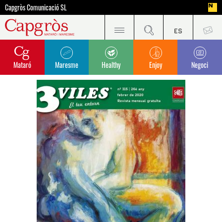
Capgròs Comunicació SL
Mataró
Maresme
Healthy
Enjoy
Negoci