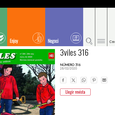
Enjoy
Negoci
Ca
3viles 316
NÚMERO 316
28/02/2020
Llegir revista