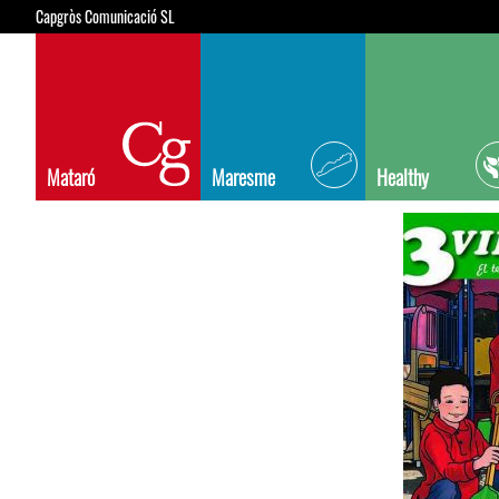
Capgròs Comunicació SL
Mataró
Maresme
Healthy