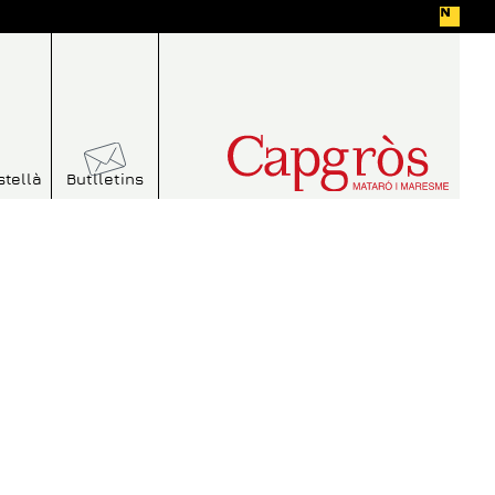
stellà
Butlletins