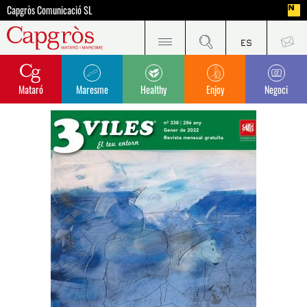
Capgròs Comunicació SL
Mataró
Maresme
Healthy
Enjoy
Negoci