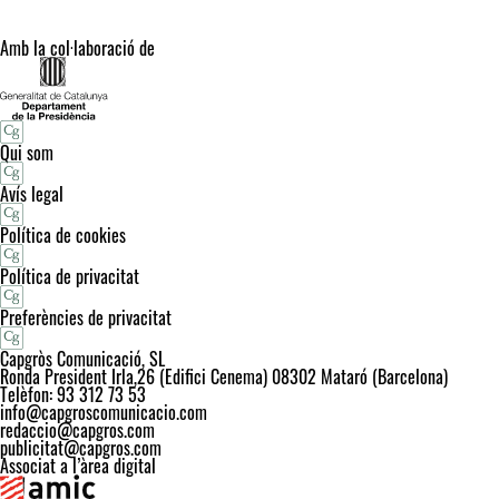
Amb la col·laboració de
Qui som
Avís legal
Política de cookies
Política de privacitat
Preferències de privacitat
Capgròs Comunicació, SL
Ronda President Irla,26 (Edifici Cenema) 08302 Mataró (Barcelona)
Telèfon: 93 312 73 53
info@capgroscomunicacio.com
redaccio@capgros.com
publicitat@capgros.com
Associat a l’àrea digital