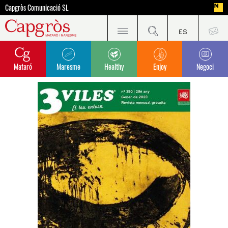
Capgròs Comunicació SL
Mataró
Maresme
Healthy
Enjoy
Negoci