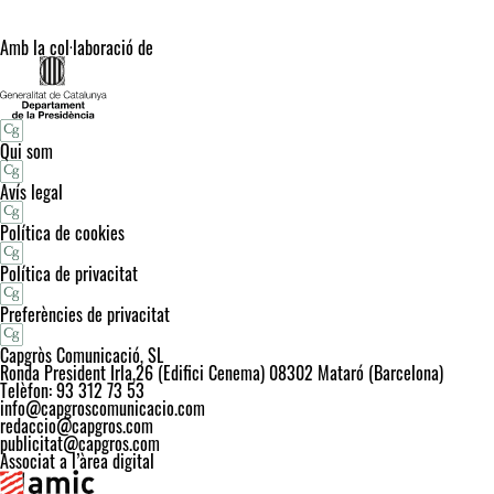
Amb la col·laboració de
Qui som
Avís legal
Política de cookies
Política de privacitat
Preferències de privacitat
Capgròs Comunicació, SL
Ronda President Irla,26 (Edifici Cenema) 08302 Mataró (Barcelona)
Telèfon: 93 312 73 53
info@capgroscomunicacio.com
redaccio@capgros.com
publicitat@capgros.com
Associat a l’àrea digital