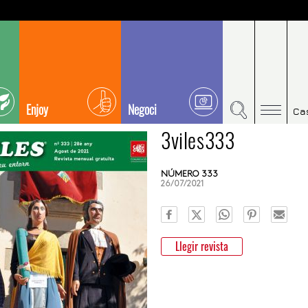
Enjoy
Negoci
Ca
3viles333
NÚMERO 333
26/07/2021
Llegir revista