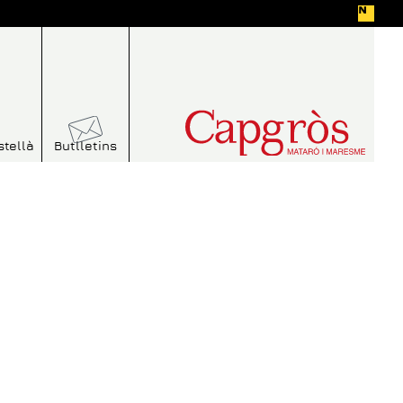
stellà
Butlletins