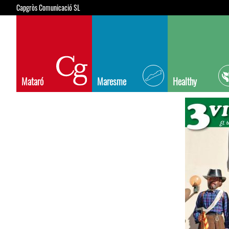
Capgròs Comunicació SL
Mataró
Maresme
Healthy