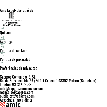
Amb la col·laboració de
Qui som
Avís legal
Política de cookies
Política de privacitat
Preferències de privacitat
Capgròs Comunicació, SL
Ronda President Irla,26 (Edifici Cenema) 08302 Mataró (Barcelona)
Telèfon: 93 312 73 53
info@capgroscomunicacio.com
redaccio@capgros.com
publicitat@capgros.com
Associat a l’àrea digital