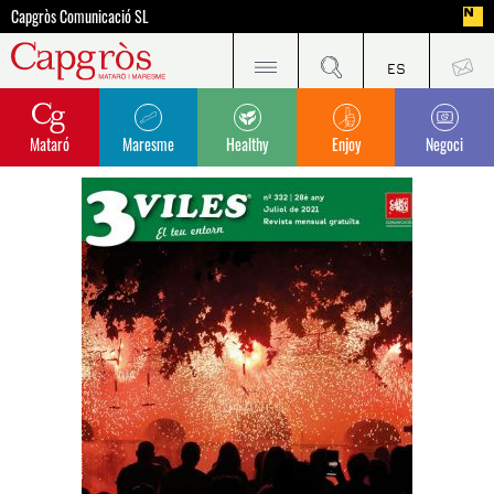
Capgròs Comunicació SL
Mataró
Maresme
Healthy
Enjoy
Negoci