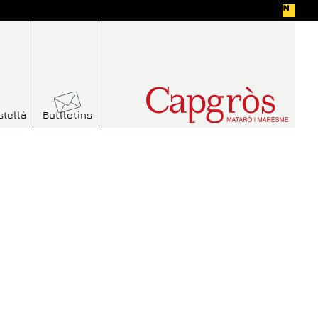
stellà
Butlletins