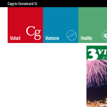
Capgròs Comunicació SL
Mataró
Maresme
Healthy