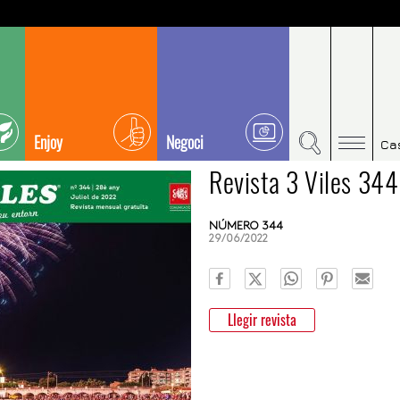
Enjoy
Negoci
Ca
Revista 3 Viles 344
NÚMERO 344
29/06/2022
Llegir revista