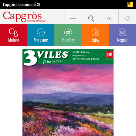
Capgròs Comunicació SL
Mataró
Maresme
Healthy
Enjoy
Negoci