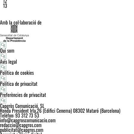
12
13
Amb la col·laboració de
Qui som
Avís legal
Política de cookies
Política de privacitat
Preferències de privacitat
Capgròs Comunicació, SL
Ronda President Irla,26 (Edifici Cenema) 08302 Mataró (Barcelona)
Telèfon: 93 312 73 53
info@capgroscomunicacio.com
redaccio@capgros.com
publicitat@capgros.com