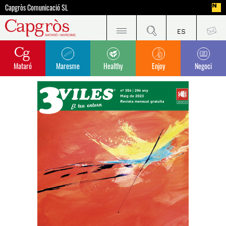
Capgròs Comunicació SL
Mataró
Maresme
Healthy
Enjoy
Negoci