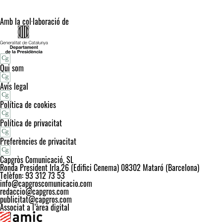
Amb la col·laboració de
Qui som
Avís legal
Política de cookies
Política de privacitat
Preferències de privacitat
Capgròs Comunicació, SL
Ronda President Irla,26 (Edifici Cenema) 08302 Mataró (Barcelona)
Telèfon: 93 312 73 53
info@capgroscomunicacio.com
redaccio@capgros.com
publicitat@capgros.com
Associat a l’àrea digital