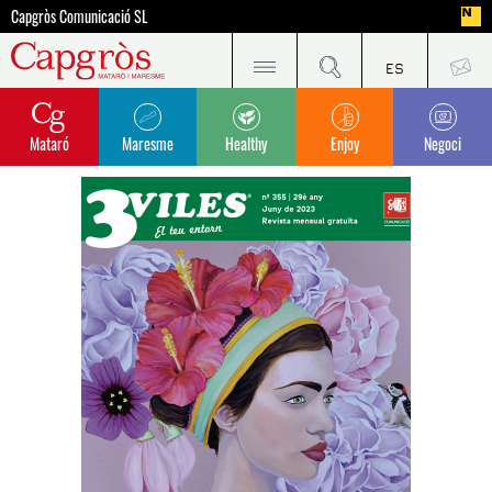
Capgròs Comunicació SL
Mataró
Maresme
Healthy
Enjoy
Negoci