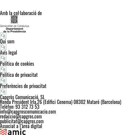
Amb la col·laboració de
Qui som
Avís legal
Política de cookies
Política de privacitat
Preferències de privacitat
Capgròs Comunicació, SL
Ronda President Irla,26 (Edifici Cenema) 08302 Mataró (Barcelona)
Telèfon: 93 312 73 53
info@capgroscomunicacio.com
redaccio@capgros.com
publicitat@capgros.com
Associat a l’àrea digital