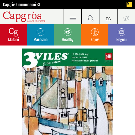
Capgròs Comunicació SL
Mataró
Maresme
Healthy
Enjoy
Negoci