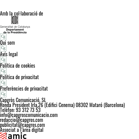
Amb la col·laboració de
Qui som
Avís legal
Política de cookies
Política de privacitat
Preferències de privacitat
Capgròs Comunicació, SL
Ronda President Irla,26 (Edifici Cenema) 08302 Mataró (Barcelona)
Telèfon: 93 312 73 53
info@capgroscomunicacio.com
redaccio@capgros.com
publicitat@capgros.com
Associat a l’àrea digital