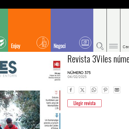
Enjoy
Negoci
Ca
Revista 3Viles núm
NÚMERO 375
04/02/2025
Llegir revista