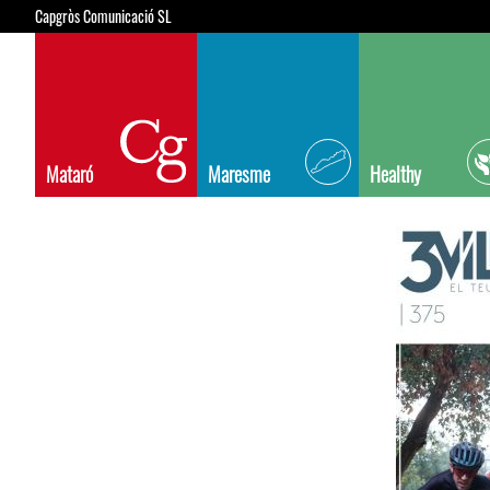
Capgròs Comunicació SL
Mataró
Maresme
Healthy