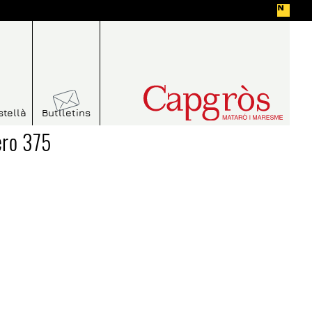
stellà
Butlletins
ero 375