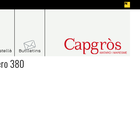
stellà
Butlletins
ero 380