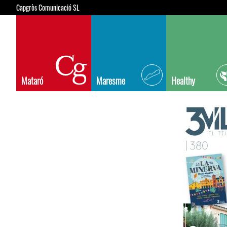
Capgròs Comunicació SL
Mataró
Maresme
Healthy