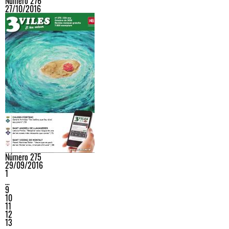
Número 276
27/10/2016
Número 275
29/09/2016
1
…
9
10
11
12
13