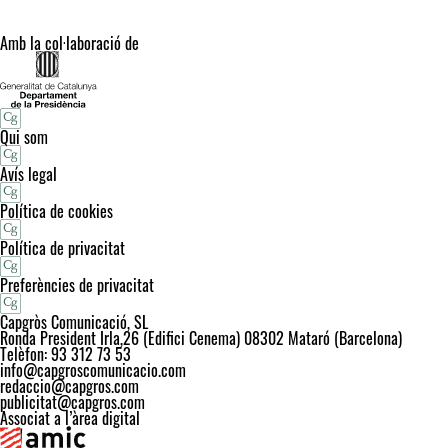
Amb la col·laboració de
Qui som
Avís legal
Política de cookies
Política de privacitat
Preferències de privacitat
Capgròs Comunicació, SL
Ronda President Irla,26 (Edifici Cenema) 08302 Mataró (Barcelona)
Telèfon: 93 312 73 53
info@capgroscomunicacio.com
redaccio@capgros.com
publicitat@capgros.com
Associat a l’àrea digital