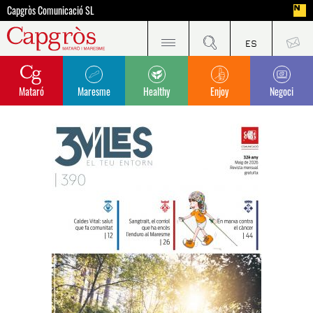
Capgròs Comunicació SL
Mataró
Maresme
Healthy
Enjoy
Negoci