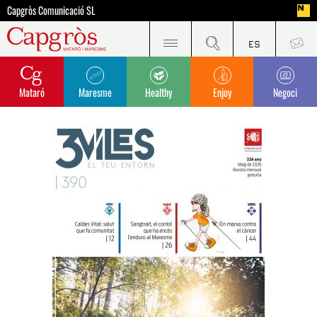
Capgròs Comunicació SL
Mataró
Maresme
Healthy
Enjoy
Negoci