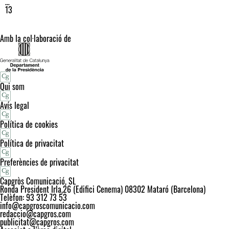
…
13
Amb la col·laboració de
Qui som
Avís legal
Política de cookies
Política de privacitat
Preferències de privacitat
Capgròs Comunicació, SL
Ronda President Irla,26 (Edifici Cenema) 08302 Mataró (Barcelona)
Telèfon: 93 312 73 53
info@capgroscomunicacio.com
redaccio@capgros.com
publicitat@capgros.com