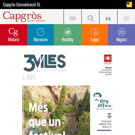
Capgròs Comunicació SL
Mataró
Maresme
Healthy
Enjoy
Negoci