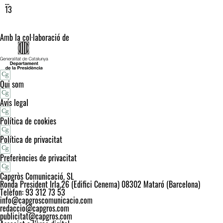
…
13
Amb la col·laboració de
Qui som
Avís legal
Política de cookies
Política de privacitat
Preferències de privacitat
Capgròs Comunicació, SL
Ronda President Irla,26 (Edifici Cenema) 08302 Mataró (Barcelona)
Telèfon: 93 312 73 53
info@capgroscomunicacio.com
redaccio@capgros.com
publicitat@capgros.com