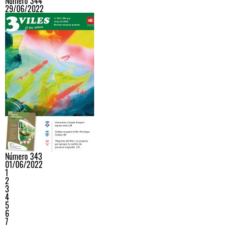
Número 344
29/06/2022
Número 343
01/06/2022
1
2
3
4
5
6
7