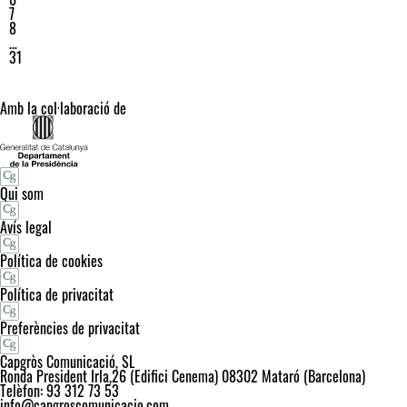
7
8
…
31
Amb la col·laboració de
Qui som
Avís legal
Política de cookies
Política de privacitat
Preferències de privacitat
Capgròs Comunicació, SL
Ronda President Irla,26 (Edifici Cenema) 08302 Mataró (Barcelona)
Telèfon: 93 312 73 53
info@capgroscomunicacio.com