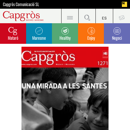
Capgròs Comunicació SL
Mataró
Maresme
Healthy
Enjoy
Negoci