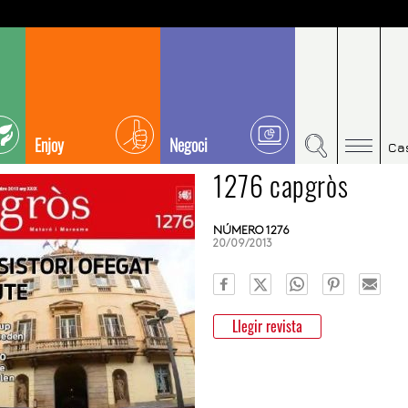
Enjoy
Negoci
Ca
1276 capgròs
NÚMERO 1276
20/09/2013
Llegir revista