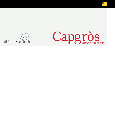
stellà
Butlletins