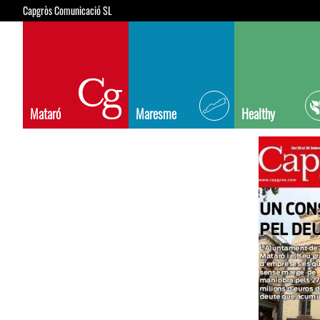
Capgròs Comunicació SL
Mataró
Maresme
Healthy