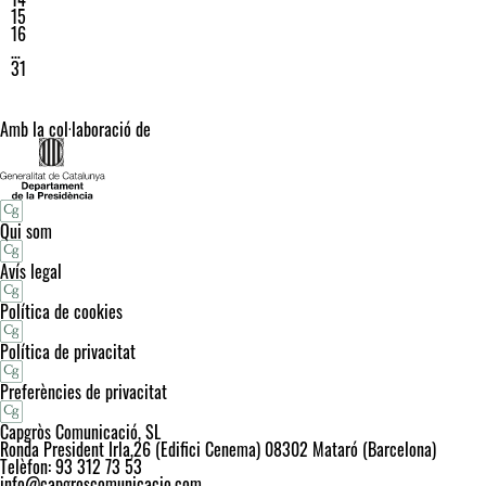
15
16
…
31
Amb la col·laboració de
Qui som
Avís legal
Política de cookies
Política de privacitat
Preferències de privacitat
Capgròs Comunicació, SL
Ronda President Irla,26 (Edifici Cenema) 08302 Mataró (Barcelona)
Telèfon: 93 312 73 53
info@capgroscomunicacio.com