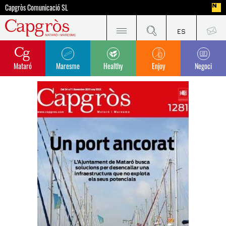
Capgròs Comunicació SL
Mataró
Maresme
Healthy
Enjoy
Negoci