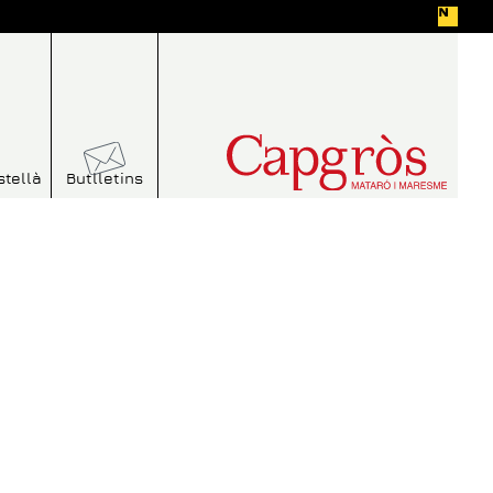
stellà
Butlletins