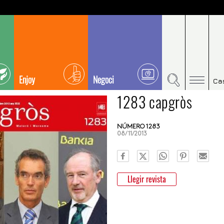
Enjoy
Negoci
Ca
1283 capgròs
NÚMERO 1283
08/11/2013
Llegir revista