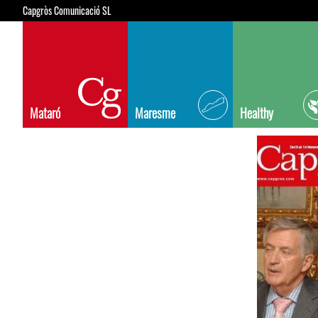
Capgròs Comunicació SL
Mataró
Maresme
Healthy