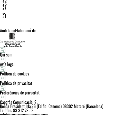
26
27
…
31
Amb la col·laboració de
Qui som
Avís legal
Política de cookies
Política de privacitat
Preferències de privacitat
Capgròs Comunicació, SL
Ronda President Irla,26 (Edifici Cenema) 08302 Mataró (Barcelona)
Telèfon: 93 312 73 53
info@capgroscomunicacio.com