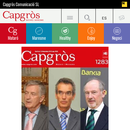
Capgròs Comunicació SL
Mataró
Maresme
Healthy
Enjoy
Negoci