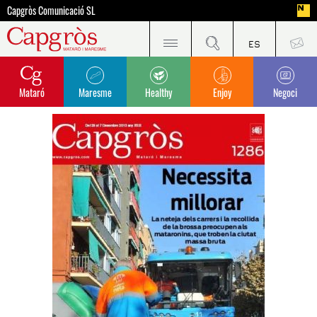
Capgròs Comunicació SL
Mataró
Maresme
Healthy
Enjoy
Negoci