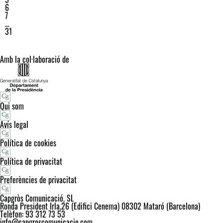
6
7
…
31
Amb la col·laboració de
Qui som
Avís legal
Política de cookies
Política de privacitat
Preferències de privacitat
Capgròs Comunicació, SL
Ronda President Irla,26 (Edifici Cenema) 08302 Mataró (Barcelona)
Telèfon: 93 312 73 53
info@capgroscomunicacio.com