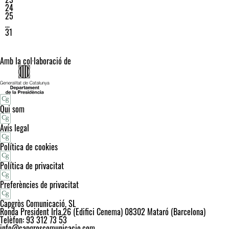
24
25
…
31
Amb la col·laboració de
Qui som
Avís legal
Política de cookies
Política de privacitat
Preferències de privacitat
Capgròs Comunicació, SL
Ronda President Irla,26 (Edifici Cenema) 08302 Mataró (Barcelona)
Telèfon: 93 312 73 53
info@capgroscomunicacio.com