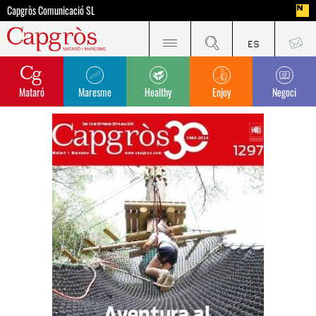
Capgròs Comunicació SL
Mataró
Maresme
Healthy
Enjoy
Negoci