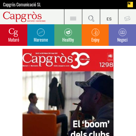
Capgròs Comunicació SL
Mataró
Maresme
Healthy
Enjoy
Negoci