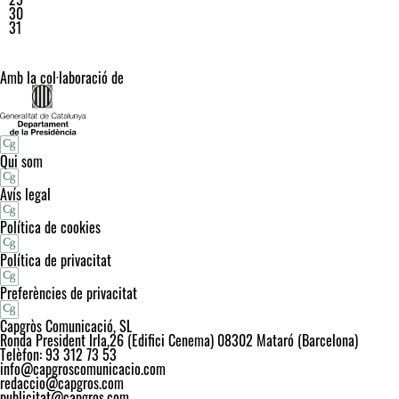
30
31
Amb la col·laboració de
Qui som
Avís legal
Política de cookies
Política de privacitat
Preferències de privacitat
Capgròs Comunicació, SL
Ronda President Irla,26 (Edifici Cenema) 08302 Mataró (Barcelona)
Telèfon: 93 312 73 53
info@capgroscomunicacio.com
redaccio@capgros.com
publicitat@capgros.com