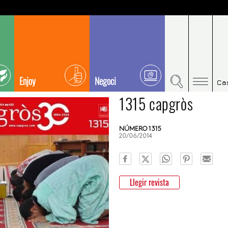
Enjoy
Negoci
Ca
1315 capgròs
NÚMERO 1315
20/06/2014
Llegir revista