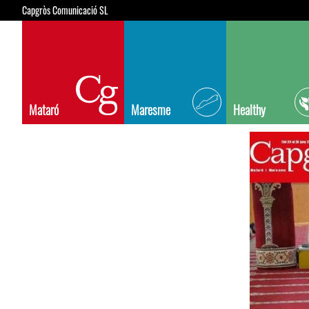
Capgròs Comunicació SL
Mataró
Maresme
Healthy