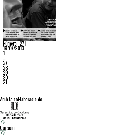
Número 1271
19/07/2013
1
…
27
28
29
30
31
Amb la col·laboració de
Qui som