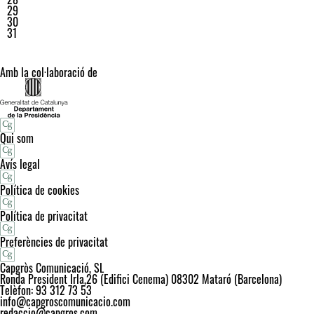
29
30
31
Amb la col·laboració de
Qui som
Avís legal
Política de cookies
Política de privacitat
Preferències de privacitat
Capgròs Comunicació, SL
Ronda President Irla,26 (Edifici Cenema) 08302 Mataró (Barcelona)
Telèfon: 93 312 73 53
info@capgroscomunicacio.com
redaccio@capgros.com