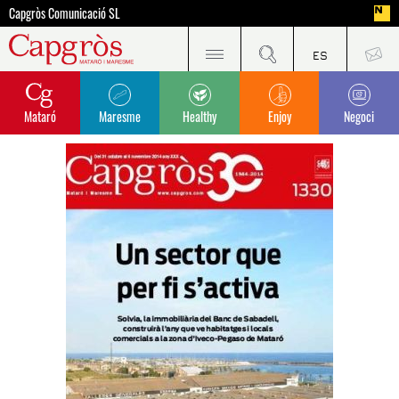
Capgròs Comunicació SL
Mataró
Maresme
Healthy
Enjoy
Negoci