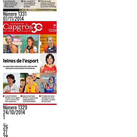
Número 1331
07/11/2014
Número 1329
24/10/2014
1
…
26
27
28