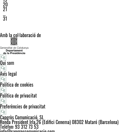
20
21
…
31
Amb la col·laboració de
Qui som
Avís legal
Política de cookies
Política de privacitat
Preferències de privacitat
Capgròs Comunicació, SL
Ronda President Irla,26 (Edifici Cenema) 08302 Mataró (Barcelona)
Telèfon: 93 312 73 53
info@capgroscomunicacio.com