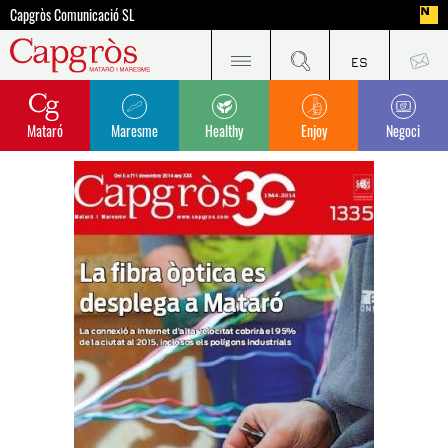
Capgròs Comunicació SL
Mataró
Maresme
Healthy
Enjoy
Negoci