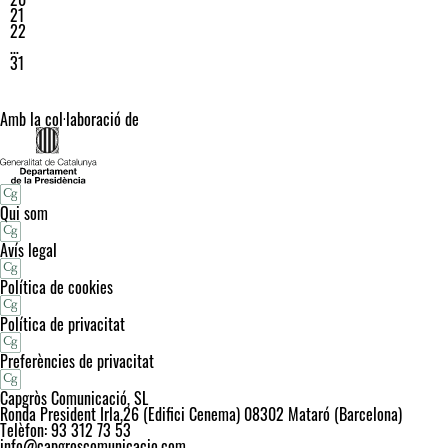
21
22
…
31
Amb la col·laboració de
Qui som
Avís legal
Política de cookies
Política de privacitat
Preferències de privacitat
Capgròs Comunicació, SL
Ronda President Irla,26 (Edifici Cenema) 08302 Mataró (Barcelona)
Telèfon: 93 312 73 53
info@capgroscomunicacio.com