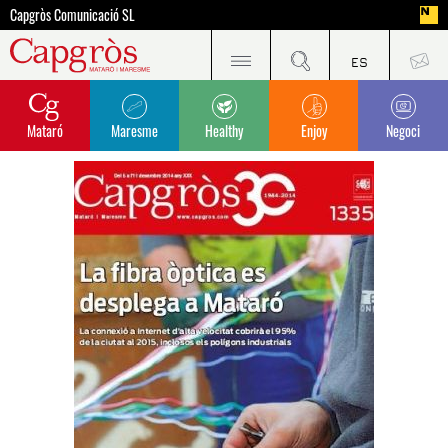
Capgròs Comunicació SL
Mataró
Maresme
Healthy
Enjoy
Negoci