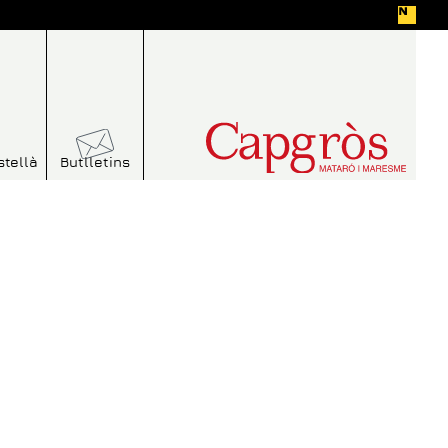
stellà
Butlletins