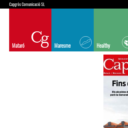
Capgròs Comunicació SL
Mataró
Maresme
Healthy