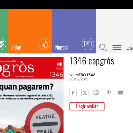
Enjoy
Negoci
Ca
1346 capgròs
NÚMERO 1346
20/02/2015
Llegir revista