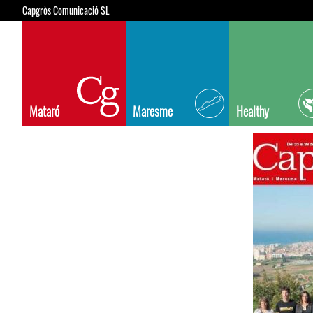
Capgròs Comunicació SL
Mataró
Maresme
Healthy