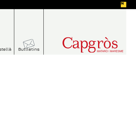
stellà
Butlletins