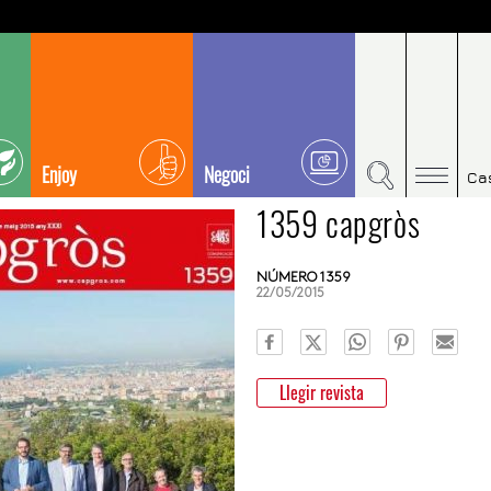
Enjoy
Negoci
Ca
1359 capgròs
NÚMERO 1359
22/05/2015
Llegir revista