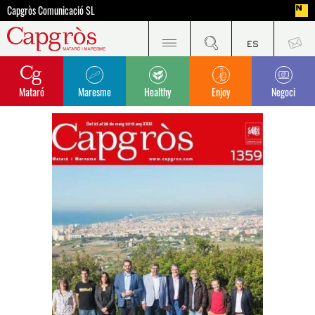
Capgròs Comunicació SL
Mataró
Maresme
Healthy
Enjoy
Negoci