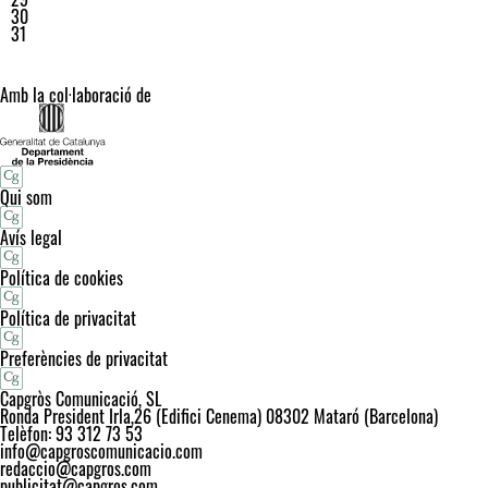
30
31
Amb la col·laboració de
Qui som
Avís legal
Política de cookies
Política de privacitat
Preferències de privacitat
Capgròs Comunicació, SL
Ronda President Irla,26 (Edifici Cenema) 08302 Mataró (Barcelona)
Telèfon: 93 312 73 53
info@capgroscomunicacio.com
redaccio@capgros.com
publicitat@capgros.com