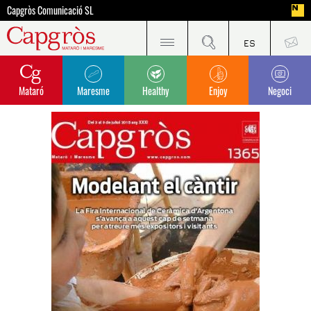
Capgròs Comunicació SL
Mataró
Maresme
Healthy
Enjoy
Negoci