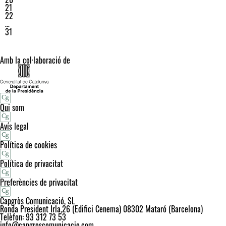
21
22
…
31
Amb la col·laboració de
Qui som
Avís legal
Política de cookies
Política de privacitat
Preferències de privacitat
Capgròs Comunicació, SL
Ronda President Irla,26 (Edifici Cenema) 08302 Mataró (Barcelona)
Telèfon: 93 312 73 53
info@capgroscomunicacio.com