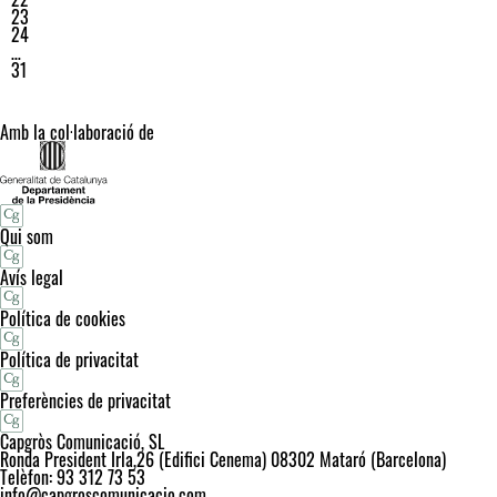
23
24
…
31
Amb la col·laboració de
Qui som
Avís legal
Política de cookies
Política de privacitat
Preferències de privacitat
Capgròs Comunicació, SL
Ronda President Irla,26 (Edifici Cenema) 08302 Mataró (Barcelona)
Telèfon: 93 312 73 53
info@capgroscomunicacio.com