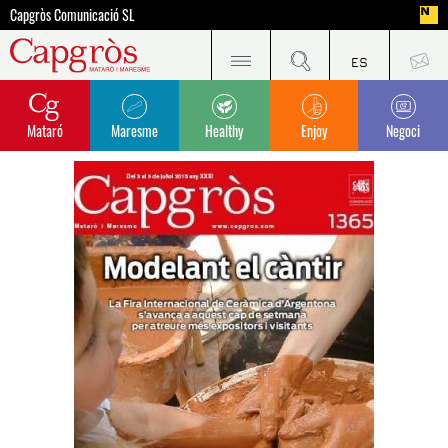
Capgròs Comunicació SL
Mataró
Maresme
Healthy
Enjoy
Negoci