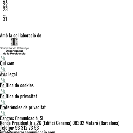
22
23
…
31
Amb la col·laboració de
Qui som
Avís legal
Política de cookies
Política de privacitat
Preferències de privacitat
Capgròs Comunicació, SL
Ronda President Irla,26 (Edifici Cenema) 08302 Mataró (Barcelona)
Telèfon: 93 312 73 53
info@capgroscomunicacio.com