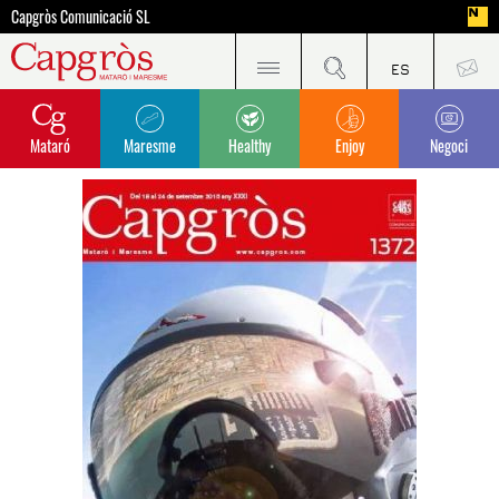
Capgròs Comunicació SL
Mataró
Maresme
Healthy
Enjoy
Negoci