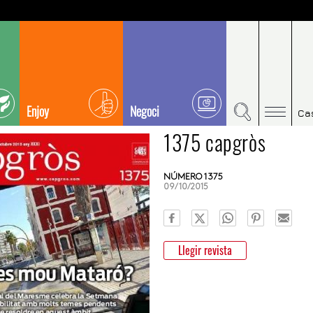
Enjoy
Negoci
Ca
1375 capgròs
NÚMERO 1375
09/10/2015
Llegir revista