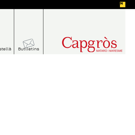
stellà
Butlletins