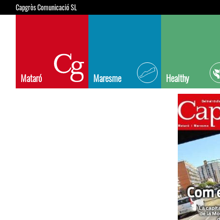
Capgròs Comunicació SL
Mataró
Maresme
Healthy