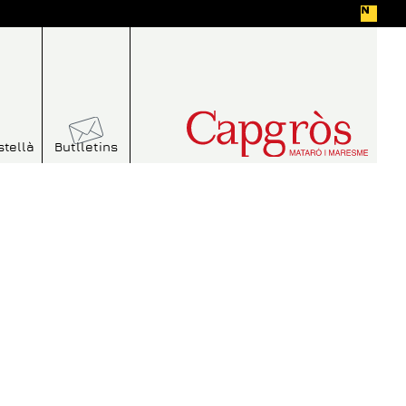
stellà
Butlletins