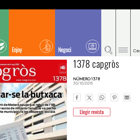
Enjoy
Negoci
Ca
1378 capgròs
NÚMERO 1378
30/10/2015
Llegir revista