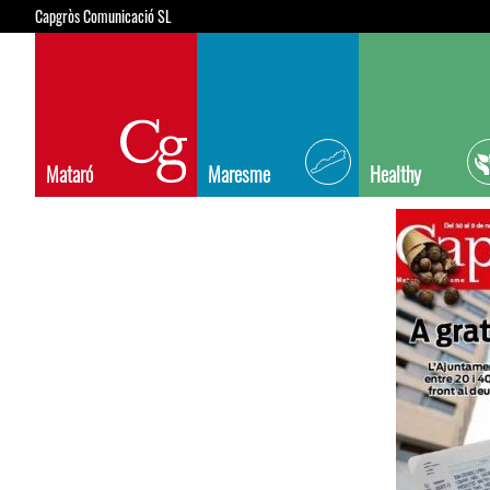
Capgròs Comunicació SL
Mataró
Maresme
Healthy