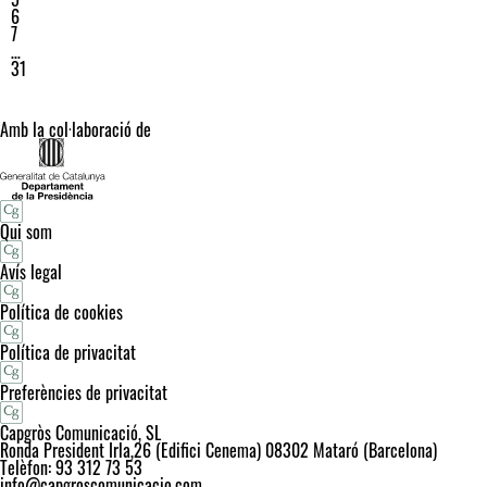
6
7
…
31
Amb la col·laboració de
Qui som
Avís legal
Política de cookies
Política de privacitat
Preferències de privacitat
Capgròs Comunicació, SL
Ronda President Irla,26 (Edifici Cenema) 08302 Mataró (Barcelona)
Telèfon: 93 312 73 53
info@capgroscomunicacio.com