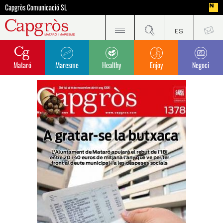
Capgròs Comunicació SL
Mataró
Maresme
Healthy
Enjoy
Negoci