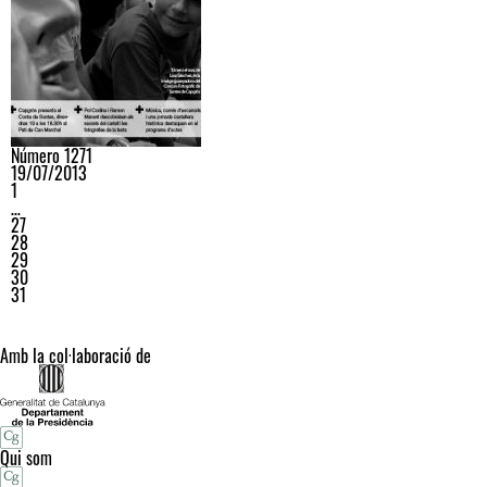
Número 1271
19/07/2013
1
…
27
28
29
30
31
Amb la col·laboració de
Qui som