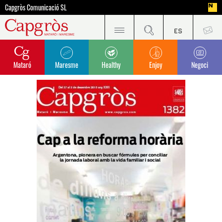
Capgròs Comunicació SL
Mataró
Maresme
Healthy
Enjoy
Negoci