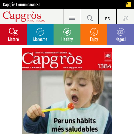
Capgròs Comunicació SL
Mataró
Maresme
Healthy
Enjoy
Negoci