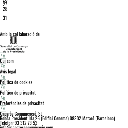
27
28
…
31
Amb la col·laboració de
Qui som
Avís legal
Política de cookies
Política de privacitat
Preferències de privacitat
Capgròs Comunicació, SL
Ronda President Irla,26 (Edifici Cenema) 08302 Mataró (Barcelona)
Telèfon: 93 312 73 53
info@capgroscomunicacio.com