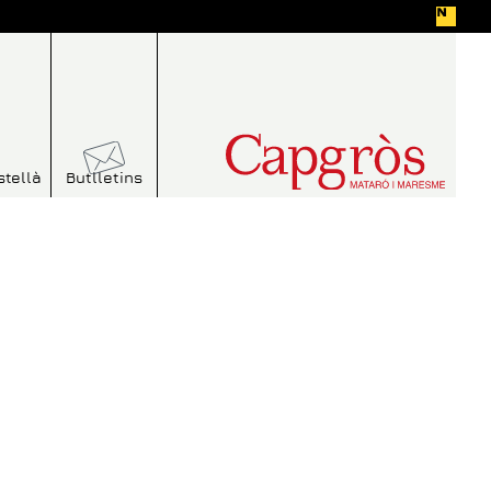
stellà
Butlletins