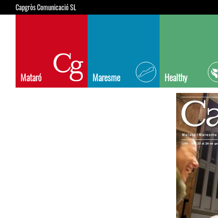
Capgròs Comunicació SL
Mataró
Maresme
Healthy