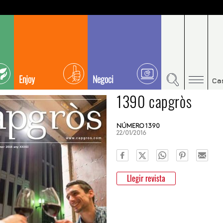
Enjoy
Negoci
Ca
1390 capgròs
NÚMERO 1390
22/01/2016
Llegir revista