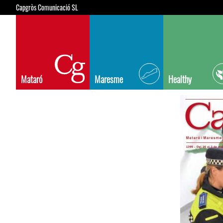
Capgròs Comunicació SL
Mataró
Maresme
Healthy