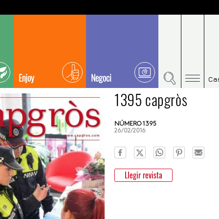
Enjoy
Negoci
Ca
1395 capgròs
NÚMERO 1395
26/02/2016
Llegir revista