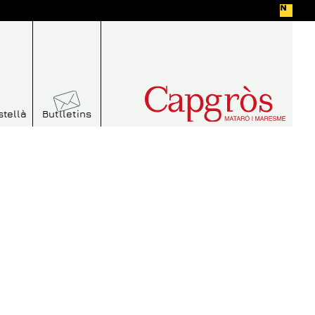
stellà
Butlletins